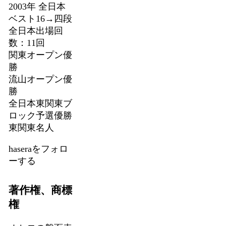
2003年 全日本
ベスト16→四段
全日本出場回
数：11回
関東オープン優
勝
流山オープン優
勝
全日本東関東ブ
ロック予選優勝
東関東名人
haseraをフォロ
ーする
著作権、商標
権