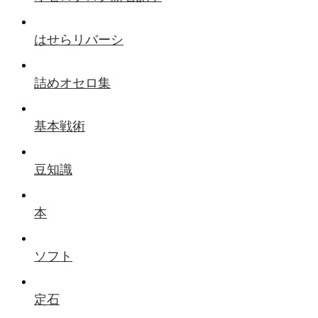
はせらリバーシ
詰めオセロ集
基本戦術
豆知識
本
ソフト
定石