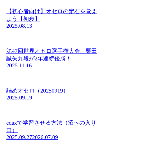
【初心者向け】オセロの定石を覚え
よう【初歩】
2025.08.13
第47回世界オセロ選手権大会、栗田
誠矢九段が2年連続優勝！
2025.11.16
詰めオセロ（20250919）
2025.09.19
edaxで学習させる方法（沼への入り
口）
2025.09.27
2026.07.09