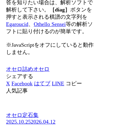
答を知りたい場合は、解析ソフトで
解析して下さい。
［diag］
ボタンを
押すと表示される棋譜の文字列を
Egaroucid
、
Othello Sensei
等の解析ソ
フトに貼り付けるのが簡単です。
※JavaScriptをオフにしていると動作
しません。
オセロ
詰めオセロ
シェアする
X
Facebook
はてブ
LINE
コピー
人気記事
オセロ定石集
2025.10.25
2026.04.12