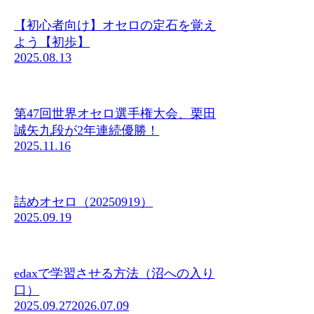
【初心者向け】オセロの定石を覚え
よう【初歩】
2025.08.13
第47回世界オセロ選手権大会、栗田
誠矢九段が2年連続優勝！
2025.11.16
詰めオセロ（20250919）
2025.09.19
edaxで学習させる方法（沼への入り
口）
2025.09.27
2026.07.09