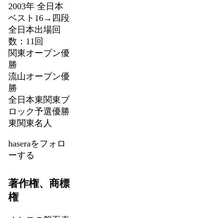
2003年 全日本
ベスト16→四段
全日本出場回
数：11回
関東オープン優
勝
流山オープン優
勝
全日本東関東ブ
ロック予選優勝
東関東名人
haseraをフォロ
ーする
著作権、商標
権