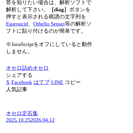
答を知りたい場合は、解析ソフトで
解析して下さい。
［diag］
ボタンを
押すと表示される棋譜の文字列を
Egaroucid
、
Othello Sensei
等の解析ソ
フトに貼り付けるのが簡単です。
※JavaScriptをオフにしていると動作
しません。
オセロ
詰めオセロ
シェアする
X
Facebook
はてブ
LINE
コピー
人気記事
オセロ定石集
2025.10.25
2026.04.12