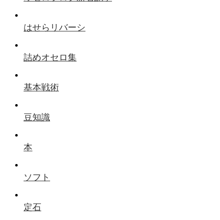
はせらリバーシ
詰めオセロ集
基本戦術
豆知識
本
ソフト
定石