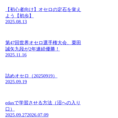
【初心者向け】オセロの定石を覚え
よう【初歩】
2025.08.13
第47回世界オセロ選手権大会、栗田
誠矢九段が2年連続優勝！
2025.11.16
詰めオセロ（20250919）
2025.09.19
edaxで学習させる方法（沼への入り
口）
2025.09.27
2026.07.09