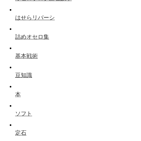
はせらリバーシ
詰めオセロ集
基本戦術
豆知識
本
ソフト
定石