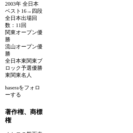
2003年 全日本
ベスト16→四段
全日本出場回
数：11回
関東オープン優
勝
流山オープン優
勝
全日本東関東ブ
ロック予選優勝
東関東名人
haseraをフォロ
ーする
著作権、商標
権