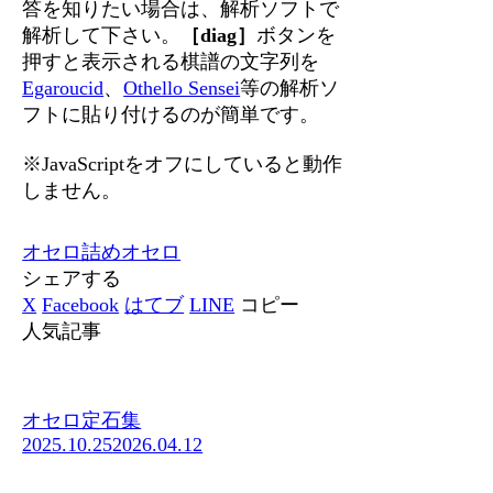
答を知りたい場合は、解析ソフトで
解析して下さい。
［diag］
ボタンを
押すと表示される棋譜の文字列を
Egaroucid
、
Othello Sensei
等の解析ソ
フトに貼り付けるのが簡単です。
※JavaScriptをオフにしていると動作
しません。
オセロ
詰めオセロ
シェアする
X
Facebook
はてブ
LINE
コピー
人気記事
オセロ定石集
2025.10.25
2026.04.12