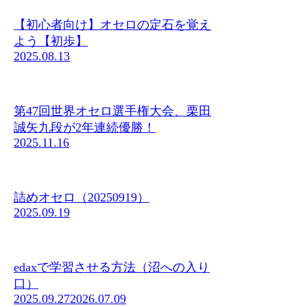
【初心者向け】オセロの定石を覚え
よう【初歩】
2025.08.13
第47回世界オセロ選手権大会、栗田
誠矢九段が2年連続優勝！
2025.11.16
詰めオセロ（20250919）
2025.09.19
edaxで学習させる方法（沼への入り
口）
2025.09.27
2026.07.09