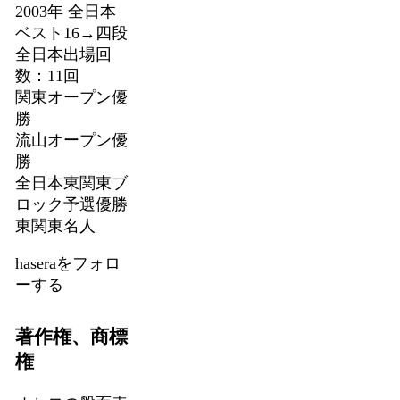
2003年 全日本
ベスト16→四段
全日本出場回
数：11回
関東オープン優
勝
流山オープン優
勝
全日本東関東ブ
ロック予選優勝
東関東名人
haseraをフォロ
ーする
著作権、商標
権