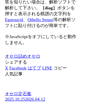
答を知りたい場合は、解析ソフトで
解析して下さい。
［diag］
ボタンを
押すと表示される棋譜の文字列を
Egaroucid
、
Othello Sensei
等の解析ソ
フトに貼り付けるのが簡単です。
※JavaScriptをオフにしていると動作
しません。
オセロ
詰めオセロ
シェアする
X
Facebook
はてブ
LINE
コピー
人気記事
オセロ定石集
2025.10.25
2026.04.12