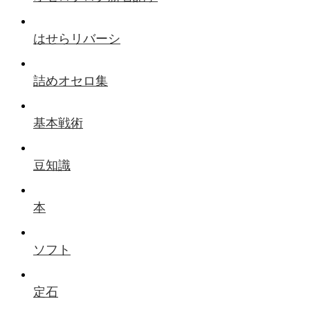
はせらリバーシ
詰めオセロ集
基本戦術
豆知識
本
ソフト
定石