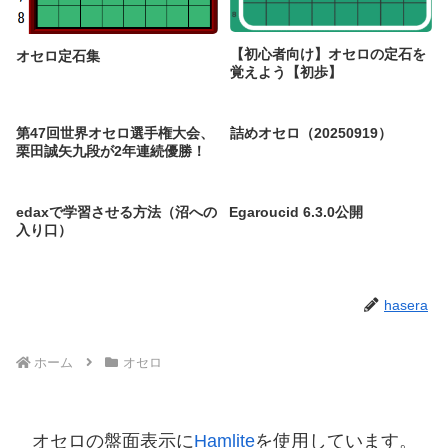
【初心者向け】オセロの定石を
オセロ定石集
覚えよう【初歩】
第47回世界オセロ選手権大会、
詰めオセロ（20250919）
栗田誠矢九段が2年連続優勝！
edaxで学習させる方法（沼への
Egaroucid 6.3.0公開
入り口）
hasera
ホーム
オセロ
オセロの盤面表示に
Hamlite
を使用しています。