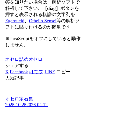
答を知りたい場合は、解析ソフトで
解析して下さい。
［diag］
ボタンを
押すと表示される棋譜の文字列を
Egaroucid
、
Othello Sensei
等の解析ソ
フトに貼り付けるのが簡単です。
※JavaScriptをオフにしていると動作
しません。
オセロ
詰めオセロ
シェアする
X
Facebook
はてブ
LINE
コピー
人気記事
オセロ定石集
2025.10.25
2026.04.12