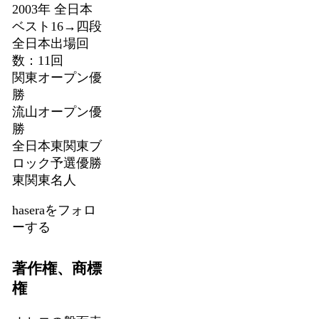
2003年 全日本
ベスト16→四段
全日本出場回
数：11回
関東オープン優
勝
流山オープン優
勝
全日本東関東ブ
ロック予選優勝
東関東名人
haseraをフォロ
ーする
著作権、商標
権