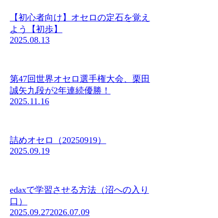
【初心者向け】オセロの定石を覚え
よう【初歩】
2025.08.13
第47回世界オセロ選手権大会、栗田
誠矢九段が2年連続優勝！
2025.11.16
詰めオセロ（20250919）
2025.09.19
edaxで学習させる方法（沼への入り
口）
2025.09.27
2026.07.09