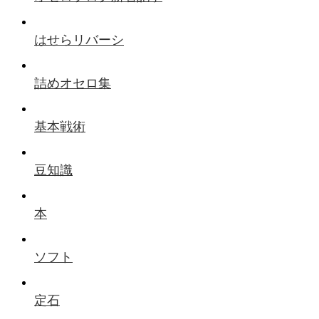
はせらリバーシ
詰めオセロ集
基本戦術
豆知識
本
ソフト
定石