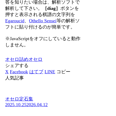
答を知りたい場合は、解析ソフトで
解析して下さい。
［diag］
ボタンを
押すと表示される棋譜の文字列を
Egaroucid
、
Othello Sensei
等の解析ソ
フトに貼り付けるのが簡単です。
※JavaScriptをオフにしていると動作
しません。
オセロ
詰めオセロ
シェアする
X
Facebook
はてブ
LINE
コピー
人気記事
オセロ定石集
2025.10.25
2026.04.12