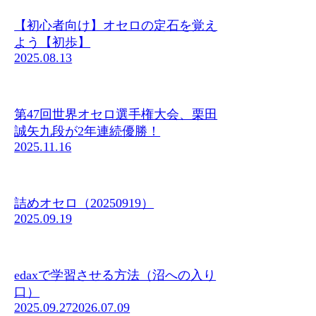
【初心者向け】オセロの定石を覚え
よう【初歩】
2025.08.13
第47回世界オセロ選手権大会、栗田
誠矢九段が2年連続優勝！
2025.11.16
詰めオセロ（20250919）
2025.09.19
edaxで学習させる方法（沼への入り
口）
2025.09.27
2026.07.09