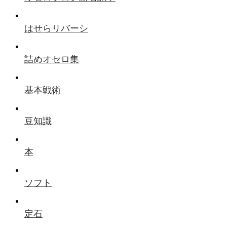
はせらリバーシ
詰めオセロ集
基本戦術
豆知識
本
ソフト
定石