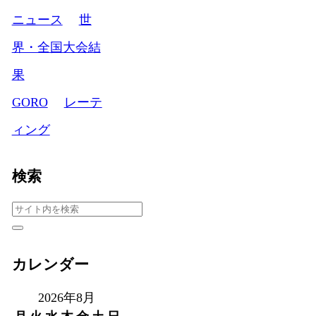
ニュース
世
界・全国大会結
果
GORO
レーテ
ィング
検索
カレンダー
2026年8月