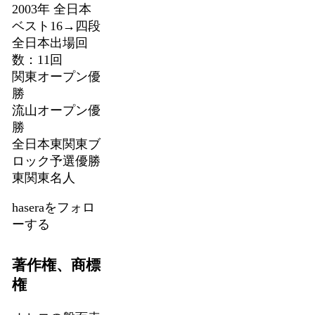
2003年 全日本
ベスト16→四段
全日本出場回
数：11回
関東オープン優
勝
流山オープン優
勝
全日本東関東ブ
ロック予選優勝
東関東名人
haseraをフォロ
ーする
著作権、商標
権