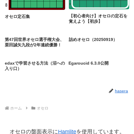
【初心者向け】オセロの定石を
オセロ定石集
覚えよう【初歩】
第47回世界オセロ選手権大会、
詰めオセロ（20250919）
栗田誠矢九段が2年連続優勝！
edaxで学習させる方法（沼への
Egaroucid 6.3.0公開
入り口）
hasera
ホーム
オセロ
オセロの盤面表示に
Hamlite
を使用しています。