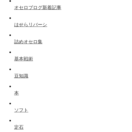
オセロブログ新着記事
はせらリバーシ
詰めオセロ集
基本戦術
豆知識
本
ソフト
定石