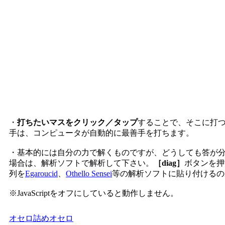
・
打ちたいマスをクリック／タップ
することで、そこに打
手は、コンピュータが自動的に最善手を打ちます。
・基本的には自分の力で解くものですが、どうしても答が
場合は、解析ソフトで解析して下さい。
［diag］
ボタンを押
列を
Egaroucid
、
Othello Sensei
等の解析ソフトに貼り付けるの
※JavaScriptをオフにしていると動作しません。
オセロ
詰めオセロ