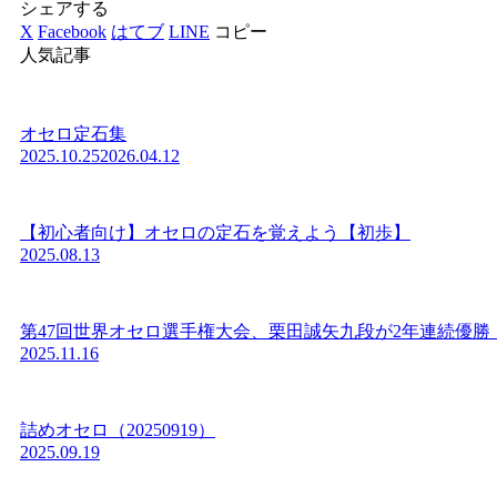
シェアする
X
Facebook
はてブ
LINE
コピー
人気記事
オセロ定石集
2025.10.25
2026.04.12
【初心者向け】オセロの定石を覚えよう【初歩】
2025.08.13
第47回世界オセロ選手権大会、栗田誠矢九段が2年連続優勝
2025.11.16
詰めオセロ（20250919）
2025.09.19