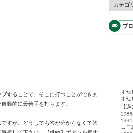
プ
オセ
ップ
することで、そこに打つことができま
オセロ
が自動的に最善手を打ちます。
【過
19
19
のですが、どうしても答が分からなくて答
→二
で解析して下さい。
［diag］
ボタンを押す