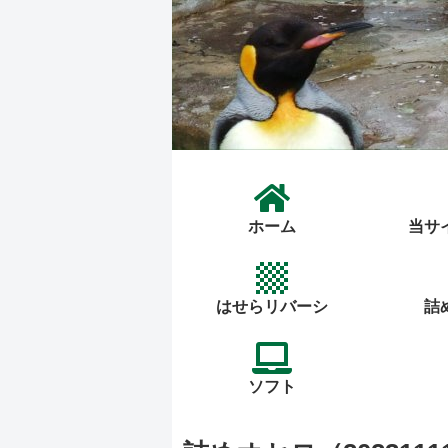
ホーム
当サ
はせらリバーシ
詰
ソフト