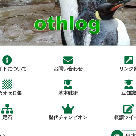
イトについて
お問い合わせ
リンク
めオセロ集
基本戦術
豆知識
定石
歴代チャンピオン
棋譜ツイ