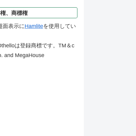
作権、商標権
盤面表示に
Hamlite
を使用してい
thelloは登録商標です。TM＆c
Co. and MegaHouse