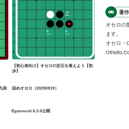
著
オセロの
ます。
オセロ・O
Othello,
【初心者向け】オセロの定石を覚えよう【初
歩】
九段
詰めオセロ（20250919）
Egaroucid 6.3.0公開