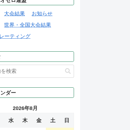
本オセロ連盟
大会結果
お知らせ
世界・全国大会結果
レーティング
索
レンダー
2026年8月
水
木
金
土
日