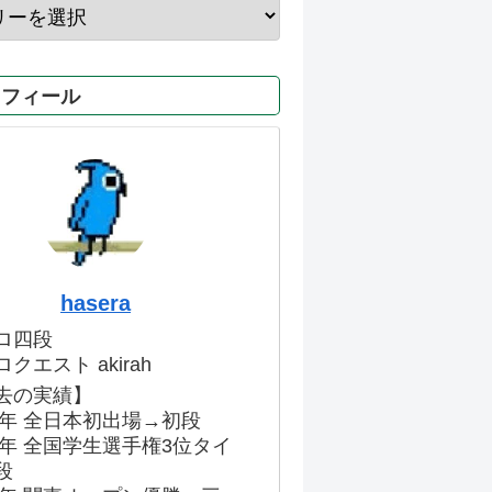
ロフィール
hasera
ロ四段
クエスト akirah
去の実績】
86年 全日本初出場→初段
91年 全国学生選手権3位タイ
段