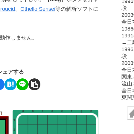
19
段
roucid
、
Othello Sensei
等の解析ソフトに
20
全日
19
19
ると動作しません。
→二
19
段
20
全日
シェアする
関東
流山
全日
東関