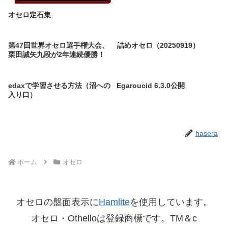
オセロ定石集
第47回世界オセロ選手権大会、
詰めオセロ（20250919）
栗田誠矢九段が2年連続優勝！
edaxで学習させる方法（沼への
Egaroucid 6.3.0公開
入り口）
hasera
ホーム
オセロ
オセロの盤面表示に
Hamlite
を使用しています。
オセロ・Othelloは登録商標です。TM＆c