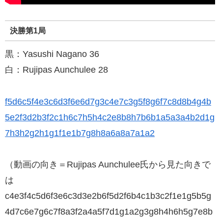
決勝第1局
黒：Yasushi Nagano 36
白：Rujipas Aunchulee 28
f5d6c5f4e3c6d3f6e6d7g3c4e7c3g5f8g6f7c8d8b4g4b
5e2f3d2b3f2c1h6c7h5h4c2e8b8h7b6b1a5a3a4b2d1g
7h3h2g2h1g1f1e1b7g8h8a6a8a7a1a2
（動画の向き＝Rujipas Aunchulee氏から見た向きで
は
c4e3f4c5d6f3e6c3d3e2b6f5d2f6b4c1b3c2f1e1g5b5g
4d7c6e7g6c7f8a3f2a4a5f7d1g1a2g3g8h4h6h5g7e8b