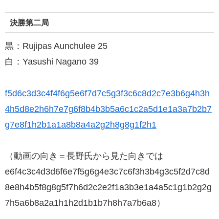
決勝第二局
黒：Rujipas Aunchulee 25
白：Yasushi Nagano 39
f5d6c3d3c4f4f6g5e6f7d7c5g3f3c6c8d2c7e3b6g4h3h
4h5d8e2h6h7e7g6f8b4b3b5a6c1c2a5d1e1a3a7b2b7
g7e8f1h2b1a1a8b8a4a2g2h8g8g1f2h1
（動画の向き＝長野氏から見た向きでは
e6f4c3c4d3d6f6e7f5g6g4e3c7c6f3h3b4g3c5f2d7c8d
8e8h4b5f8g8g5f7h6d2c2e2f1a3b3e1a4a5c1g1b2g2g
7h5a6b8a2a1h1h2d1b1b7h8h7a7b6a8）