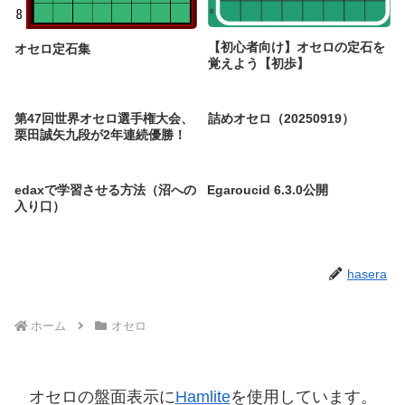
【初心者向け】オセロの定石を
オセロ定石集
覚えよう【初歩】
第47回世界オセロ選手権大会、
詰めオセロ（20250919）
栗田誠矢九段が2年連続優勝！
edaxで学習させる方法（沼への
Egaroucid 6.3.0公開
入り口）
hasera
ホーム
オセロ
オセロの盤面表示に
Hamlite
を使用しています。