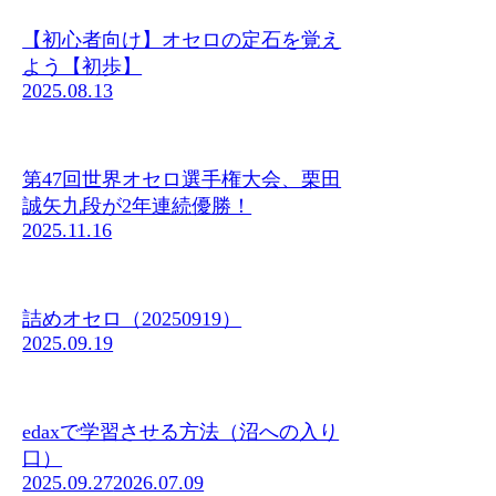
【初心者向け】オセロの定石を覚え
よう【初歩】
2025.08.13
第47回世界オセロ選手権大会、栗田
誠矢九段が2年連続優勝！
2025.11.16
詰めオセロ（20250919）
2025.09.19
edaxで学習させる方法（沼への入り
口）
2025.09.27
2026.07.09