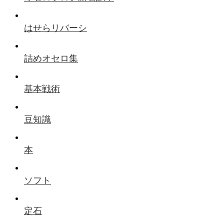
はせらリバーシ
詰めオセロ集
基本戦術
豆知識
本
ソフト
定石