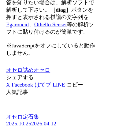
答を知りたい場合は、解析ソフトで
解析して下さい。
［diag］
ボタンを
押すと表示される棋譜の文字列を
Egaroucid
、
Othello Sensei
等の解析ソ
フトに貼り付けるのが簡単です。
※JavaScriptをオフにしていると動作
しません。
オセロ
詰めオセロ
シェアする
X
Facebook
はてブ
LINE
コピー
人気記事
オセロ定石集
2025.10.25
2026.04.12