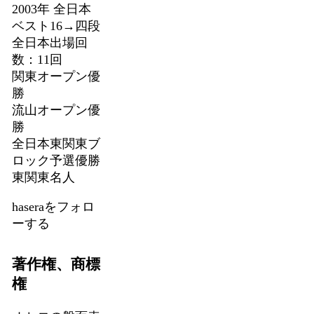
2003年 全日本
ベスト16→四段
全日本出場回
数：11回
関東オープン優
勝
流山オープン優
勝
全日本東関東ブ
ロック予選優勝
東関東名人
haseraをフォロ
ーする
著作権、商標
権