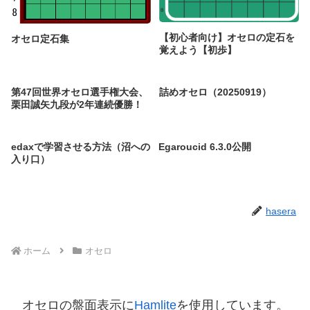
【初心者向け】オセロの定石を
オセロ定石集
覚えよう【初歩】
第47回世界オセロ選手権大会、
詰めオセロ（20250919）
栗田誠矢九段が2年連続優勝！
edaxで学習させる方法（沼への
Egaroucid 6.3.0公開
入り口）
hasera
ホーム
オセロ
オセロの盤面表示に
Hamlite
を使用しています。