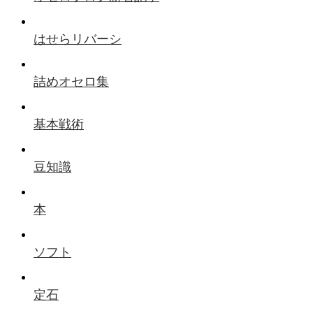
はせらリバーシ
詰めオセロ集
基本戦術
豆知識
本
ソフト
定石