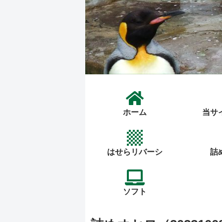
ホーム
当サ
はせらリバーシ
詰
ソフト