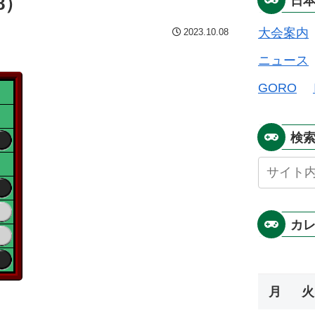
8）
日
大会案内
2023.10.08
ニュース
GORO
検
カ
月
火