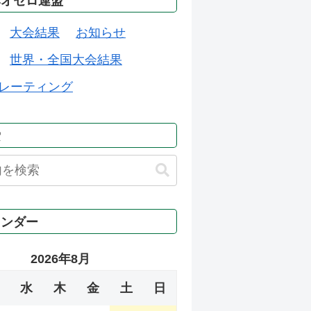
本オセロ連盟
大会結果
お知らせ
世界・全国大会結果
レーティング
索
レンダー
2026年8月
水
木
金
土
日