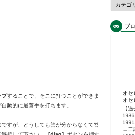
プ
オセ
ップ
することで、そこに打つことができま
オセロ
が自動的に最善手を打ちます。
【過
19
19
のですが、どうしても答が分からなくて答
→二
で解析して下さい。
［diag］
ボタンを押す