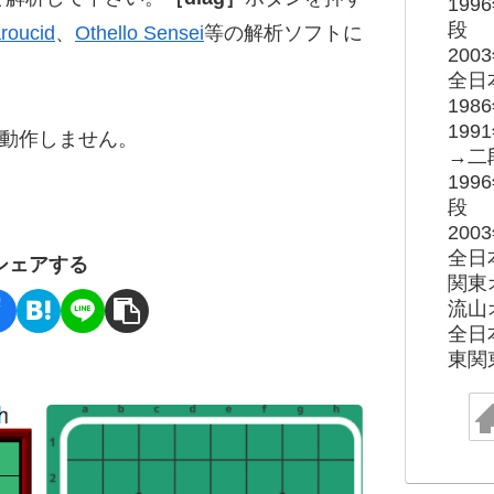
19
段
roucid
、
Othello Sensei
等の解析ソフトに
20
全日
19
19
ると動作しません。
→二
19
段
20
全日
シェアする
関東
流山
全日
東関