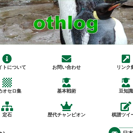
イトについて
お問い合わせ
リンク
めオセロ集
基本戦術
豆知識
定石
歴代チャンピオン
棋譜ツイ