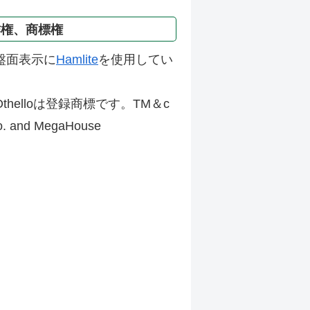
作権、商標権
盤面表示に
Hamlite
を使用してい
thelloは登録商標です。TM＆c
Co. and MegaHouse