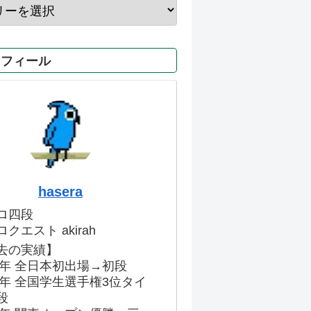
ロフィール
hasera
ロ四段
クエスト akirah
去の実績】
86年 全日本初出場→初段
91年 全国学生選手権3位タイ
段