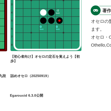
著
オセロの
ます。
オセロ・O
Othello,
【初心者向け】オセロの定石を覚えよう【初
歩】
九段
詰めオセロ（20250919）
Egaroucid 6.3.0公開