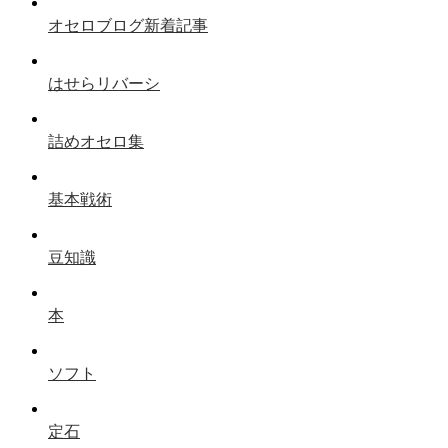
オセロブログ新着記事
はせらリバーシ
詰めオセロ集
基本戦術
豆知識
本
ソフト
定石