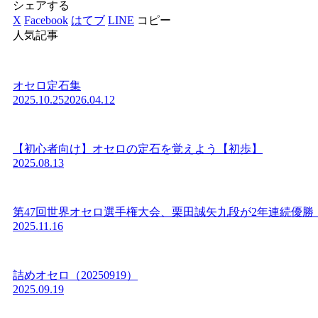
シェアする
X
Facebook
はてブ
LINE
コピー
人気記事
オセロ定石集
2025.10.25
2026.04.12
【初心者向け】オセロの定石を覚えよう【初歩】
2025.08.13
第47回世界オセロ選手権大会、栗田誠矢九段が2年連続優勝
2025.11.16
詰めオセロ（20250919）
2025.09.19