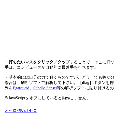
・
打ちたいマスをクリック／タップ
することで、そこに打
手は、コンピュータが自動的に最善手を打ちます。
・基本的には自分の力で解くものですが、どうしても答が
場合は、解析ソフトで解析して下さい。
［diag］
ボタンを押
列を
Egaroucid
、
Othello Sensei
等の解析ソフトに貼り付けるの
※JavaScriptをオフにしていると動作しません。
オセロ
詰めオセロ