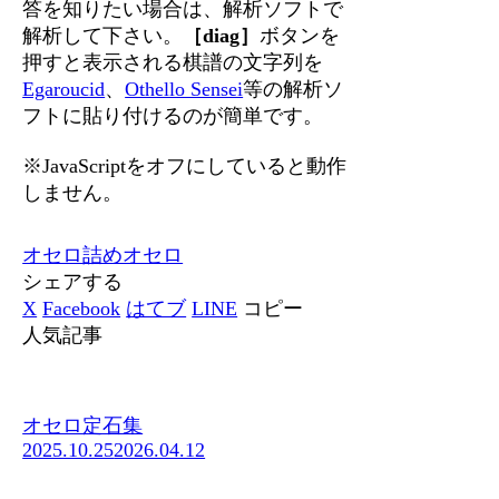
答を知りたい場合は、解析ソフトで
解析して下さい。
［diag］
ボタンを
押すと表示される棋譜の文字列を
Egaroucid
、
Othello Sensei
等の解析ソ
フトに貼り付けるのが簡単です。
※JavaScriptをオフにしていると動作
しません。
オセロ
詰めオセロ
シェアする
X
Facebook
はてブ
LINE
コピー
人気記事
オセロ定石集
2025.10.25
2026.04.12