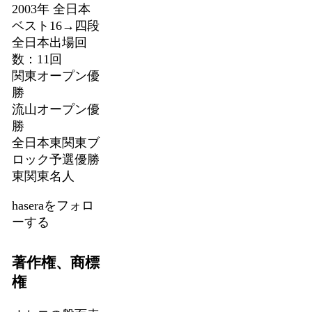
2003年 全日本
ベスト16→四段
全日本出場回
数：11回
関東オープン優
勝
流山オープン優
勝
全日本東関東ブ
ロック予選優勝
東関東名人
haseraをフォロ
ーする
著作権、商標
権