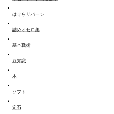
はせらリバーシ
詰めオセロ集
基本戦術
豆知識
本
ソフト
定石