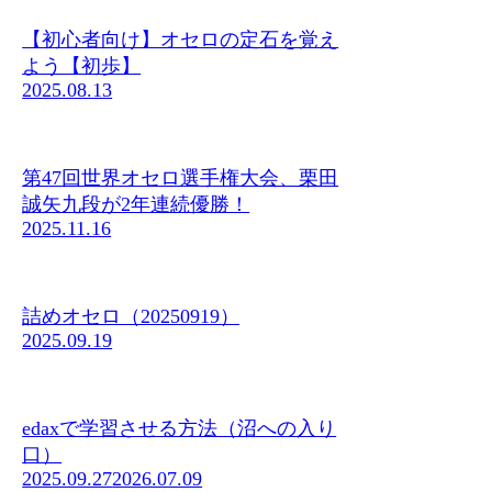
【初心者向け】オセロの定石を覚え
よう【初歩】
2025.08.13
第47回世界オセロ選手権大会、栗田
誠矢九段が2年連続優勝！
2025.11.16
詰めオセロ（20250919）
2025.09.19
edaxで学習させる方法（沼への入り
口）
2025.09.27
2026.07.09