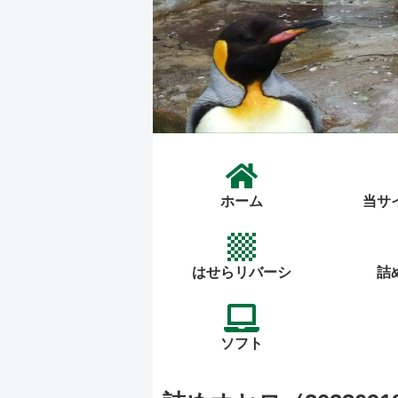
ホーム
当サ
はせらリバーシ
詰
ソフト