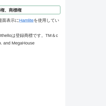
作権、商標権
盤面表示に
Hamlite
を使用してい
thelloは登録商標です。TM＆c
Co. and MegaHouse