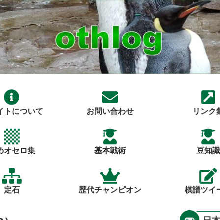
イトについて
お問い合わせ
リンク
めオセロ集
基本戦術
豆知識
定石
歴代チャンピオン
棋譜ツイ