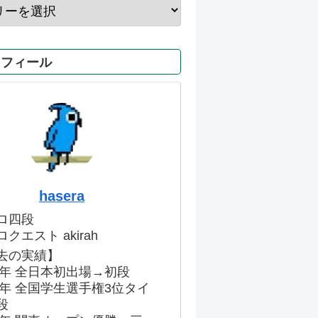
ロフィール
hasera
ロ四段
クエスト akirah
去の実績】
86年 全日本初出場→初段
91年 全国学生選手権3位タイ
段