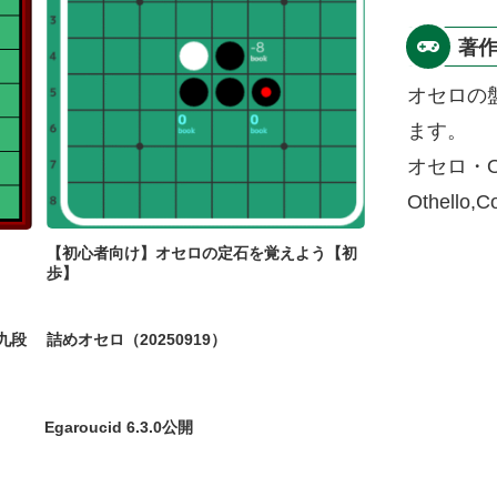
著
オセロの
ます。
オセロ・O
Othello,
【初心者向け】オセロの定石を覚えよう【初
歩】
九段
詰めオセロ（20250919）
Egaroucid 6.3.0公開