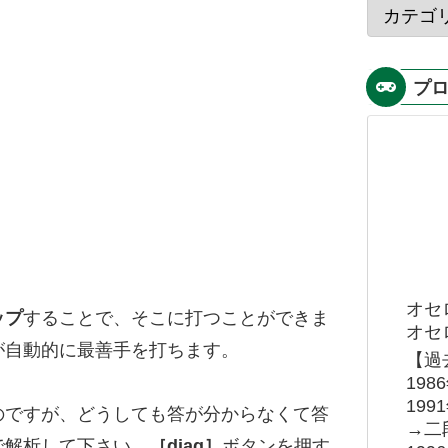
プ
オセ
ップ
することで、そこに打つことができま
オセロ
が自動的に最善手を打ちます。
【過
19
19
のですが、どうしても答が分からなくて答
→二
で解析して下さい。
［diag］
ボタンを押す