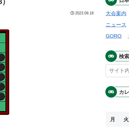
8）
日
大会案内
2023.09.18
ニュース
GORO
検
カ
月
火