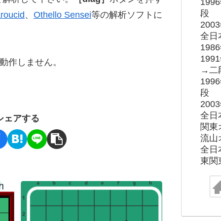
19
段
roucid
、
Othello Sensei
等の解析ソフトに
20
全日
19
19
ると動作しません。
→二
19
段
20
全日
シェアする
関東
流山
全日
東関