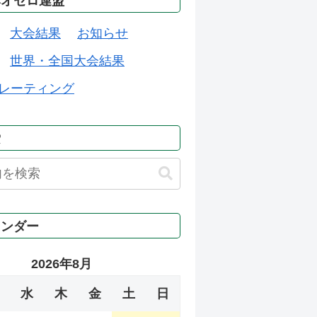
本オセロ連盟
大会結果
お知らせ
世界・全国大会結果
レーティング
索
レンダー
2026年8月
水
木
金
土
日