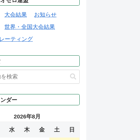
本オセロ連盟
大会結果
お知らせ
世界・全国大会結果
レーティング
索
レンダー
2026年8月
水
木
金
土
日