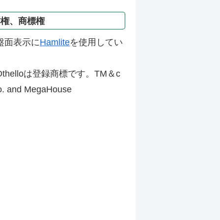
作権、商標権
盤面表示に
Hamlite
を使用してい
thelloは登録商標です。TM＆c
Co. and MegaHouse