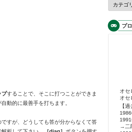
プ
オセ
ップ
することで、そこに打つことができま
オセロ
が自動的に最善手を打ちます。
【過
19
19
のですが、どうしても答が分からなくて答
→二
で解析して下さい。
［diag］
ボタンを押す