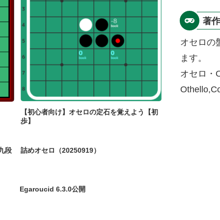
著
オセロの
ます。
オセロ・O
Othello,
【初心者向け】オセロの定石を覚えよう【初
歩】
九段
詰めオセロ（20250919）
Egaroucid 6.3.0公開