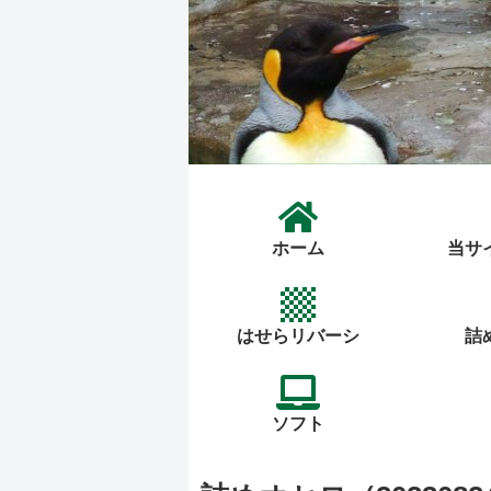
ホーム
当サ
はせらリバーシ
詰
ソフト