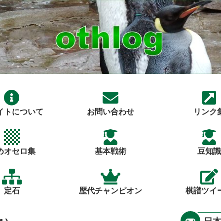
イトについて
お問い合わせ
リンク
めオセロ集
基本戦術
豆知識
定石
歴代チャンピオン
棋譜ツイ