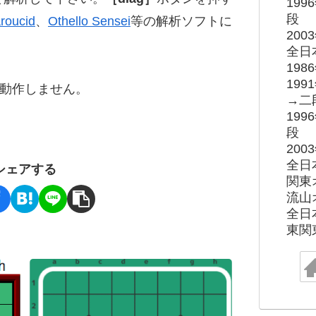
19
段
roucid
、
Othello Sensei
等の解析ソフトに
20
全日
19
19
ると動作しません。
→二
19
段
20
全日
シェアする
関東
流山
全日
東関