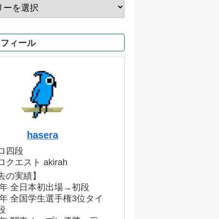
ロフィール
hasera
ロ四段
クエスト akirah
去の実績】
86年 全日本初出場→初段
91年 全国学生選手権3位タイ
段