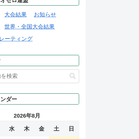
本オセロ連盟
大会結果
お知らせ
世界・全国大会結果
レーティング
索
レンダー
2026年8月
水
木
金
土
日