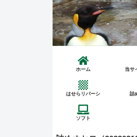
ホーム
当サ
はせらリバーシ
詰
ソフト