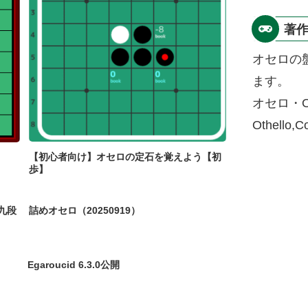
著
オセロの
ます。
オセロ・O
Othello,
【初心者向け】オセロの定石を覚えよう【初
歩】
九段
詰めオセロ（20250919）
Egaroucid 6.3.0公開