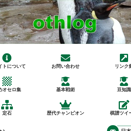
イトについて
お問い合わせ
リンク
めオセロ集
基本戦術
豆知識
定石
歴代チャンピオン
棋譜ツイ