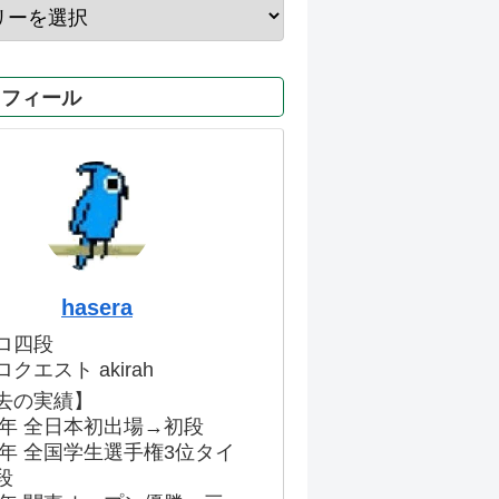
ロフィール
hasera
ロ四段
クエスト akirah
去の実績】
86年 全日本初出場→初段
91年 全国学生選手権3位タイ
段