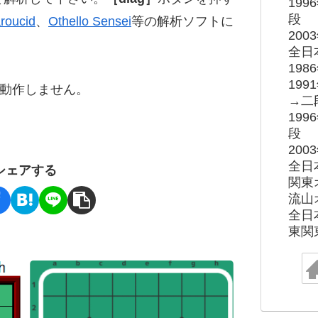
19
段
roucid
、
Othello Sensei
等の解析ソフトに
20
全日
19
19
ると動作しません。
→二
19
段
20
全日
シェアする
関東
流山
全日
東関