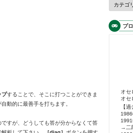
プ
オセ
ップ
することで、そこに打つことができま
オセロ
が自動的に最善手を打ちます。
【過
19
19
のですが、どうしても答が分からなくて答
→二
で解析して下さい。
［diag］
ボタンを押す