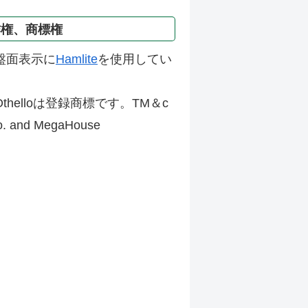
作権、商標権
盤面表示に
Hamlite
を使用してい
thelloは登録商標です。TM＆c
Co. and MegaHouse