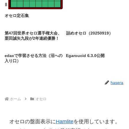
オセロ定石集
第47回世界オセロ選手権大会、
詰めオセロ（20250919）
栗田誠矢九段が2年連続優勝！
edaxで学習させる方法（沼への
Egaroucid 6.3.0公開
入り口）
hasera
ホーム
オセロ
オセロの盤面表示に
Hamlite
を使用しています。